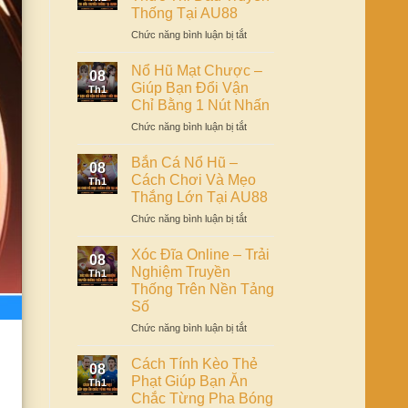
–
Thống Tại AU88
Luật
ở
Chức năng bình luận bị tắt
Chơi,
Đá
Kèo
Gà
Cược
Nổ Hũ Mạt Chược –
08
Tre
Và
Giúp Bạn Đổi Vận
Th1
–
Cách
Chỉ Bằng 1 Nút Nhấn
Hình
Soi
ở
Chức năng bình luận bị tắt
Thức
Dễ
Nổ
Thi
Thắng
Hũ
Đấu
Bắn Cá Nổ Hũ –
08
Mạt
Truyền
Cách Chơi Và Mẹo
Th1
Chược
Thống
Thắng Lớn Tại AU88
–
Tại
ở
Chức năng bình luận bị tắt
Giúp
AU88
Bắn
Bạn
Cá
Đổi
Xóc Đĩa Online – Trải
08
Nổ
Vận
Nghiệm Truyền
Th1
Hũ
Chỉ
Thống Trên Nền Tảng
–
Bằng
Số
Cách
1
Chơi
Nút
ở
Chức năng bình luận bị tắt
Và
Nhấn
Xóc
Mẹo
Đĩa
Cách Tính Kèo Thẻ
08
Thắng
Online
Phạt Giúp Bạn Ăn
Th1
Lớn
–
Chắc Từng Pha Bóng
Tại
Trải