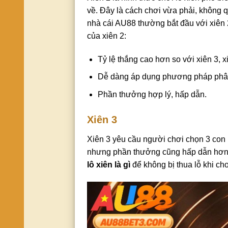
về. Đây là cách chơi vừa phải, không q
nhà cái AU88 thường bắt đầu với xiên 
của xiên 2:
Tỷ lệ thắng cao hơn so với xiên 3, x
Dễ dàng áp dụng phương pháp phân t
Phần thưởng hợp lý, hấp dẫn.
Xiên 3
Xiên 3 yêu cầu người chơi chọn 3 con l
nhưng phần thưởng cũng hấp dẫn hơn rấ
lô xiên là gì
để không bị thua lỗ khi chơ