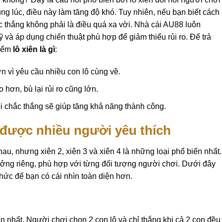
ng lúc, điều này làm tăng độ khó.
Tuy nhiên, nếu bạn biết cách
 thắng không phải là điều quá xa vời. Nhà cái AU88 luôn
 và áp dụng chiến thuật phù hợp để giảm thiểu rủi ro.
Để trả
điểm
lô xiên là gì
:
ơn vì yêu cầu nhiều con lô cùng về.
hơn, bù lại rủi ro cũng lớn.
 chắc thắng sẽ giúp tăng khả năng thành công.
 được nhiều người yêu thích
hau, nhưng xiên 2, xiên 3 và xiên 4 là những loại phổ biến nhất.
ưởng riêng, phù hợp với từng đối tượng người chơi. Dưới đây
 thức để bạn có cái nhìn toàn diện hơn.
ến nhất. Người chơi chọn 2 con lô và chỉ thắng khi cả 2 con đều