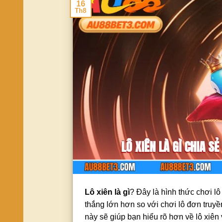
16
Th8
Lô xiên là gì
? Đây là hình thức chơi l
thắng lớn hơn so với chơi lô đơn truyề
này sẽ giúp bạn hiểu rõ hơn về lô xiê