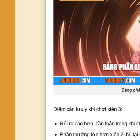
Bảng phân
Điểm cần lưu ý khi chơi xiên 3:
Rủi ro cao hơn, cần thận trọng khi c
Phần thưởng lớn hơn xiên 2, bù lại 