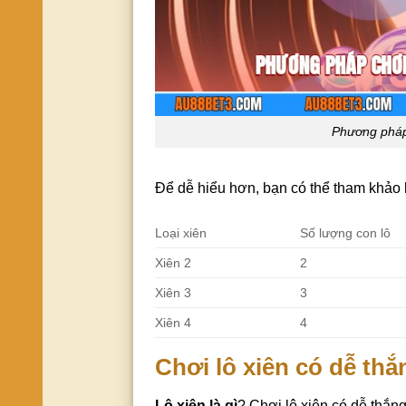
Phương pháp 
Để dễ hiểu hơn, bạn có thể tham khảo 
Loại xiên
Số lượng con lô
Xiên 2
2
Xiên 3
3
Xiên 4
4
Chơi lô xiên có dễ th
Lô xiên là gì
? Chơi lô xiên có dễ thắn