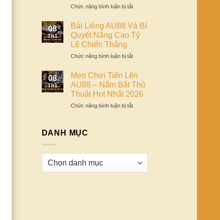
AU88
ở
Chức năng bình luận bị tắt
Nghiệm
Cách
Truyền
Tính
Thống
Bài Liêng AU88 Và Bí
08
Kèo
Trên
Quyết Nâng Cao Tỷ
Th1
Thẻ
Nền
Lệ Chiến Thắng
Phạt
Tảng
ở
Chức năng bình luận bị tắt
Giúp
Số
Bài
Bạn
Liêng
Ăn
Mẹo Chơi Tiến Lên
08
AU88
Chắc
AU88 – Nắm Bắt Thủ
Th1
Và
Từng
Thuật Hot Nhất 2026
Bí
Pha
ở
Chức năng bình luận bị tắt
Quyết
Bóng
Mẹo
Nâng
Chơi
Cao
Tiến
Tỷ
DANH MỤC
Lên
Lệ
AU88
Chiến
–
Thắng
Danh
Nắm
mục
Bắt
Thủ
Thuật
Hot
Nhất
2026