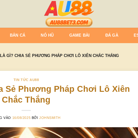
BẮN CÁ
NỔ HŨ
GAME BÀI
ĐÁ GÀ
E
 LÀ GÌ? CHIA SẺ PHƯƠNG PHÁP CHƠI LÔ XIÊN CHẮC THẮNG
TIN TỨC AU88
ia Sẻ Phương Pháp Chơi Lô Xiên
Chắc Thắng
G VÀO
16/08/2025
BỞI
JOHNSMITH