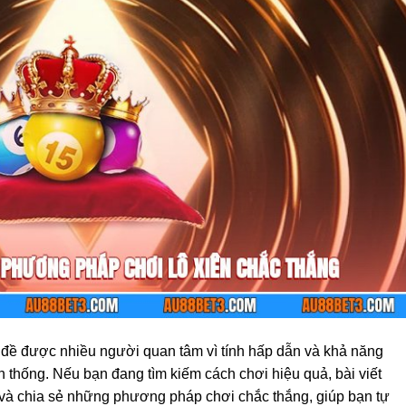
ô đề được nhiều người quan tâm vì tính hấp dẫn và khả năng
n thống. Nếu bạn đang tìm kiếm cách chơi hiệu quả, bài viết
n và chia sẻ những phương pháp chơi chắc thắng, giúp bạn tự