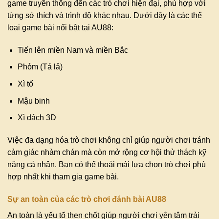
game truyền thống đến các trò chơi hiện đại, phù hợp với
từng sở thích và trình độ khác nhau. Dưới đây là các thể
loại game bài nổi bật tại AU88:
Tiến lên miền Nam và miền Bắc
Phỏm (Tá lả)
Xì tố
Mậu binh
Xì dách 3D
Việc đa dạng hóa trò chơi không chỉ giúp người chơi tránh
cảm giác nhàm chán mà còn mở rộng cơ hội thử thách kỹ
năng cá nhân. Bạn có thể thoải mái lựa chọn trò chơi phù
hợp nhất khi tham gia game bài.
Sự an toàn của các trò chơi đánh bài AU88
An toàn là yếu tố then chốt giúp người chơi yên tâm trải