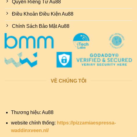
Quyền Riêng Tư Au88
Điều Khoản Điều Kiện Au88
Chính Sách Bảo Mật Au88
VỀ CHÚNG TÔI
Thương hiệu: Au88
website chính thống:
https://pizzamiaespressa-
waddinxveen.nl/