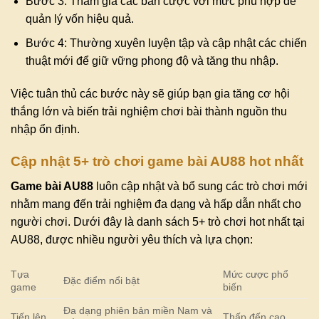
Bước 3: Tham gia các bàn cược với mức phù hợp để
quản lý vốn hiệu quả.
Bước 4: Thường xuyên luyện tập và cập nhật các chiến
thuật mới để giữ vững phong độ và tăng thu nhập.
Việc tuân thủ các bước này sẽ giúp bạn gia tăng cơ hội
thắng lớn và biến trải nghiệm chơi bài thành nguồn thu
nhập ổn định.
Cập nhật 5+ trò chơi game bài AU88 hot nhất
Game bài AU88
luôn cập nhật và bổ sung các trò chơi mới
nhằm mang đến trải nghiệm đa dạng và hấp dẫn nhất cho
người chơi. Dưới đây là danh sách 5+ trò chơi hot nhất tại
AU88, được nhiều người yêu thích và lựa chọn:
Tựa
Mức cược phổ
Đặc điểm nổi bật
game
biến
Đa dạng phiên bản miền Nam và
Tiến lên
Thấp đến cao