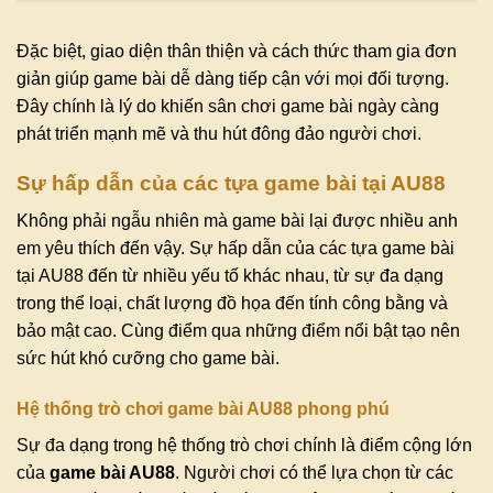
Đặc biệt, giao diện thân thiện và cách thức tham gia đơn
giản giúp game bài dễ dàng tiếp cận với mọi đối tượng.
Đây chính là lý do khiến sân chơi game bài ngày càng
phát triển mạnh mẽ và thu hút đông đảo người chơi.
Sự hấp dẫn của các tựa game bài tại AU88
Không phải ngẫu nhiên mà game bài lại được nhiều anh
em yêu thích đến vậy. Sự hấp dẫn của các tựa game bài
tại AU88 đến từ nhiều yếu tố khác nhau, từ sự đa dạng
trong thể loại, chất lượng đồ họa đến tính công bằng và
bảo mật cao. Cùng điểm qua những điểm nổi bật tạo nên
sức hút khó cưỡng cho game bài.
Hệ thống trò chơi game bài AU88 phong phú
Sự đa dạng trong hệ thống trò chơi chính là điểm cộng lớn
của
game bài AU88
. Người chơi có thể lựa chọn từ các