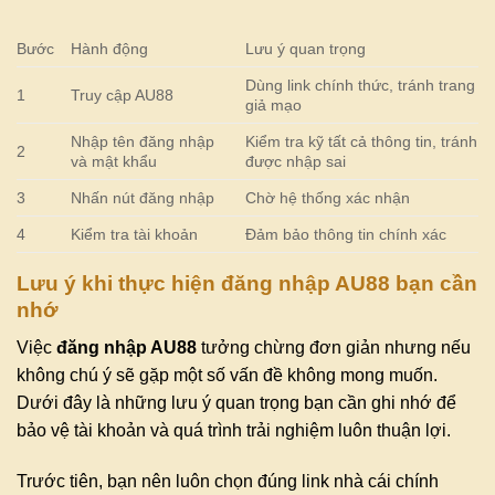
Bước
Hành động
Lưu ý quan trọng
Dùng link chính thức, tránh trang
1
Truy cập AU88
giả mạo
Nhập tên đăng nhập
Kiểm tra kỹ tất cả thông tin, tránh
2
và mật khẩu
được nhập sai
3
Nhấn nút đăng nhập
Chờ hệ thống xác nhận
4
Kiểm tra tài khoản
Đảm bảo thông tin chính xác
Lưu ý khi thực hiện đăng nhập AU88 bạn cần
nhớ
Việc
đăng nhập AU88
tưởng chừng đơn giản nhưng nếu
không chú ý sẽ gặp một số vấn đề không mong muốn.
Dưới đây là những lưu ý quan trọng bạn cần ghi nhớ để
bảo vệ tài khoản và quá trình trải nghiệm luôn thuận lợi.
Trước tiên, bạn nên luôn chọn đúng link nhà cái chính