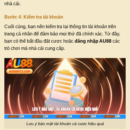
nhà cái.
Bước 4: Kiểm tra tài khoản
Cuối cùng, bạn nên kiểm tra lại thông tin tài khoản trên
trang cá nhân để đảm bảo mọi thứ đã chính xác. Từ đây,
bạn có thể bắt đầu đặt cược hoặc
đăng nhập AU88
các
trò chơi mà nhà cái cung cấp.
Lưu ý bảo mật tài khoản cá cược hiệu quả