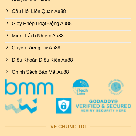
Câu Hỏi Liên Quan Au88
Giấy Phép Hoạt Động Au88
Miễn Trách Nhiệm Au88
Quyền Riêng Tư Au88
Điều Khoản Điều Kiện Au88
Chính Sách Bảo Mật Au88
VỀ CHÚNG TÔI