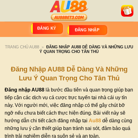
Bỏ
qua
nội
dung
ĐĂNG KÝ
ĐĂNG NHẬP
TRANG CHỦ AU88
»
ĐĂNG NHẬP AU88 DỄ DÀNG VÀ NHỮNG LƯU
Ý QUAN TRỌNG CHO TÂN THỦ
Đăng Nhập AU88 Dễ Dàng Và Những
Lưu Ý Quan Trọng Cho Tân Thủ
Đăng nhập AU88
là bước đầu tiên và quan trọng giúp bạn
tiếp cận các dịch vụ cá cược trực tuyến tại nhà cái uy tín
này. Với người mới, việc đăng nhập có thể gây chút bỡ
ngỡ nếu chưa biết cách thực hiện đúng. Bài viết này sẽ
hướng dẫn chi tiết cách đăng nhập tại
Au88
dễ dàng cùng
những lưu ý cần thiết giúp bạn tránh sai sót, đảm bảo quá
trình trải nghiệm diễn ra suôn sẻ và an toàn.