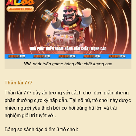
Nhà phát triển game hàng đầu chất lượng cao
Thần tài 777
Thần tài 777 gây ấn tượng với cách chơi đơn giản nhưng
phần thưởng cực kỳ hấp dẫn. Tại nổ hũ, trò chơi này được
nhiều người yêu thích bởi cơ hội trúng hũ lớn và trải
nghiệm giải trí tuyệt vời.
Bảng so sánh đặc điểm 3 trò chơi: