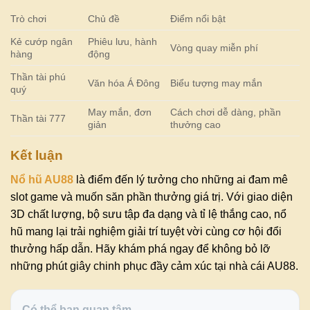
Trò chơi
Chủ đề
Điểm nổi bật
Kẻ cướp ngân
Phiêu lưu, hành
Vòng quay miễn phí
hàng
động
Thần tài phú
Văn hóa Á Đông
Biểu tượng may mắn
quý
May mắn, đơn
Cách chơi dễ dàng, phần
Thần tài 777
giản
thưởng cao
Kết luận
Nổ hũ AU88
là điểm đến lý tưởng cho những ai đam mê
slot game và muốn săn phần thưởng giá trị. Với giao diện
3D chất lượng, bộ sưu tập đa dạng và tỉ lệ thắng cao, nổ
hũ mang lại trải nghiệm giải trí tuyệt vời cùng cơ hội đổi
thưởng hấp dẫn. Hãy khám phá ngay để không bỏ lỡ
những phút giây chinh phục đầy cảm xúc tại nhà cái AU88.
Có thể bạn quan tâm