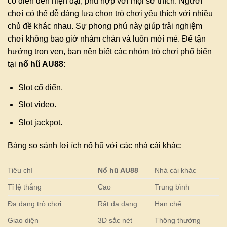
cổ điển đến hiện đại, phù hợp với mọi sở thích. Người
chơi có thể dễ dàng lựa chọn trò chơi yêu thích với nhiều
chủ đề khác nhau. Sự phong phú này giúp trải nghiệm
chơi không bao giờ nhàm chán và luôn mới mẻ.
Để tận
hưởng trọn vẹn, bạn nên biết các nhóm trò chơi phổ biến
tại
nổ hũ AU88
:
Slot cổ điển.
Slot video.
Slot jackpot.
Bảng so sánh lợi ích nổ hũ với các nhà cái khác:
Tiêu chí
Nổ hũ AU88
Nhà cái khác
Tỉ lệ thắng
Cao
Trung bình
Đa dạng trò chơi
Rất đa dạng
Hạn chế
Giao diện
3D sắc nét
Thông thường