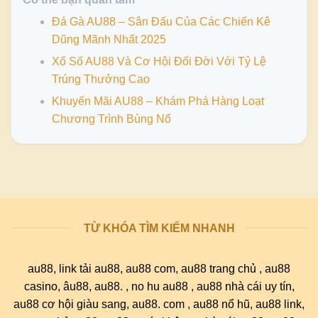
Đá Gà AU88 – Sân Đấu Của Các Chiến Kê
Dũng Mãnh Nhất 2025
Xổ Số AU88 Và Cơ Hội Đổi Đời Với Tỷ Lệ
Trúng Thưởng Cao
Khuyến Mãi AU88 – Khám Phá Hàng Loạt
Chương Trình Bùng Nổ
TỪ KHÓA TÌM KIẾM NHANH
au88, link tải au88, au88 com, au88 trang chủ , au88
casino, âu88, au88. , no hu au88 , au88 nhà cái uy tín,
au88 cơ hội giàu sang, au88. com , au88 nổ hũ, au88 link,