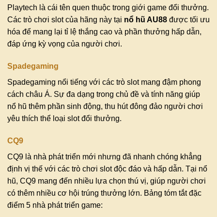
Playtech là cái tên quen thuộc trong giới game đổi thưởng.
Các trò chơi slot của hãng này tại
nổ hũ AU88
được tối ưu
hóa để mang lại tỉ lệ thắng cao và phần thưởng hấp dẫn,
đáp ứng kỳ vọng của người chơi.
Spadegaming
Spadegaming nổi tiếng với các trò slot mang đậm phong
cách châu Á. Sự đa dạng trong chủ đề và tính năng giúp
nổ hũ thêm phần sinh động, thu hút đông đảo người chơi
yêu thích thể loại slot đổi thưởng.
CQ9
CQ9 là nhà phát triển mới nhưng đã nhanh chóng khẳng
định vị thế với các trò chơi slot độc đáo và hấp dẫn. Tại nổ
hũ, CQ9 mang đến nhiều lựa chọn thú vị, giúp người chơi
có thêm nhiều cơ hội trúng thưởng lớn.
Bảng tóm tắt đặc
điểm 5 nhà phát triển game: