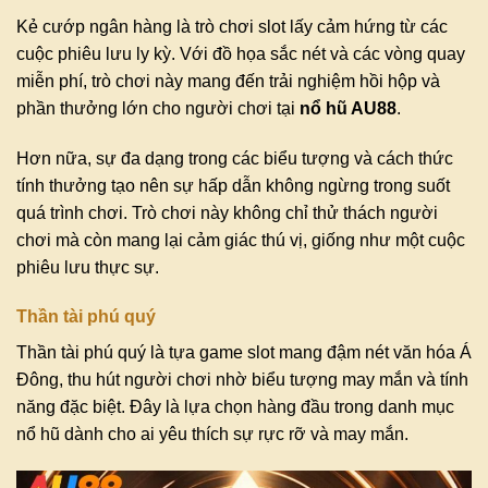
Kẻ cướp ngân hàng là trò chơi slot lấy cảm hứng từ các
cuộc phiêu lưu ly kỳ. Với đồ họa sắc nét và các vòng quay
miễn phí, trò chơi này mang đến trải nghiệm hồi hộp và
phần thưởng lớn cho người chơi tại
nổ hũ AU88
.
Hơn nữa, sự đa dạng trong các biểu tượng và cách thức
tính thưởng tạo nên sự hấp dẫn không ngừng trong suốt
quá trình chơi. Trò chơi này không chỉ thử thách người
chơi mà còn mang lại cảm giác thú vị, giống như một cuộc
phiêu lưu thực sự.
Thần tài phú quý
Thần tài phú quý là tựa game slot mang đậm nét văn hóa Á
Đông, thu hút người chơi nhờ biểu tượng may mắn và tính
năng đặc biệt. Đây là lựa chọn hàng đầu trong danh mục
nổ hũ dành cho ai yêu thích sự rực rỡ và may mắn.