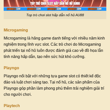
Top trò chơi slot hấp dẫn nổ hũ AU88
Microgaming
Microgaming là hãng game danh tiếng với nhiều năm kinh
nghiệm trong lĩnh vực slot. Các trò chơi do Microgaming
phát triển tại nổ hũ luôn được đánh giá cao về đồ họa lẫn
tính năng hấp dẫn, tạo nên sức hút khó cưỡng.
Playngo
Playngo nổi bật với những tựa game slot có thiết kế độc
đáo và luật chơi sáng tạo. Tại nổ hũ, các sản phẩm của
Playngo góp phần làm phong phú thêm trải nghiệm giải trí
cho người chơi.
Playtech