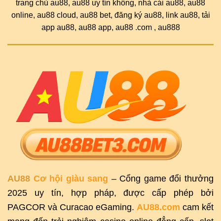
trang chủ au88, au88 uy tín không, nhà cái au88, au88
online, au88 cloud, au88 bet, đăng ký au88, link au88, tải
app au88, au88 app, au88 .com , au888
AU88
Cơ hội giàu sang
– Cổng game đổi thưởng
2025 uy tín, hợp pháp, được cấp phép bởi
PAGCOR và Curacao eGaming.
AU88.com
cam kết