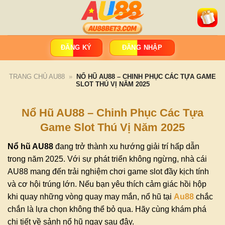
Bỏ
qua
nội
dung
ĐĂNG KÝ
ĐĂNG NHẬP
TRANG CHỦ AU88
»
NỔ HŨ AU88 – CHINH PHỤC CÁC TỰA GAME
SLOT THÚ VỊ NĂM 2025
Nổ Hũ AU88 – Chinh Phục Các Tựa
Game Slot Thú Vị Năm 2025
Nổ hũ AU88
đang trở thành xu hướng giải trí hấp dẫn
trong năm 2025. Với sự phát triển không ngừng, nhà cái
AU88 mang đến trải nghiệm chơi game slot đầy kịch tính
và cơ hội trúng lớn. Nếu bạn yêu thích cảm giác hồi hộp
khi quay những vòng quay may mắn, nổ hũ tại
Au88
chắc
chắn là lựa chọn không thể bỏ qua. Hãy cùng khám phá
chi tiết về sảnh nổ hũ ngay sau đây.