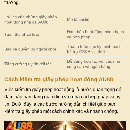
trường.
Lợi ích của những giấy phép
Mô tả chi tiết
hoạt động nhà cái AU88
Đảm bảo hoạt động minh bạch
Tuân thủ pháp luật
và hợp pháp
Thanh toán cực kỳ minh bạch,
Bảo vệ quyền lợi người chơi
hỗ trợ CSKH kịp thời
Dễ dàng hợp tác với các nhà
Tăng cường uy tín đối tác
cung cấp và ngân hàng
Cách kiểm tra giấy phép hoạt động AU88
Việc kiểm tra giấy phép hoạt động là bước quan trọng để
đảm bảo bạn đang giao dịch với nhà cái hợp pháp và uy
tín. Dưới đây là các bước hướng dẫn chi tiết giúp bạn
kiểm tra giấy phép một cách chính xác và nhanh chóng.