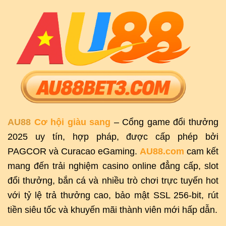
AU88
Cơ hội giàu sang
– Cổng game đổi thưởng
2025 uy tín, hợp pháp, được cấp phép bởi
PAGCOR và Curacao eGaming.
AU88.com
cam kết
mang đến trải nghiệm casino online đẳng cấp, slot
đổi thưởng, bắn cá và nhiều trò chơi trực tuyến hot
với tỷ lệ trả thưởng cao, bảo mật SSL 256-bit, rút
tiền siêu tốc và khuyến mãi thành viên mới hấp dẫn.