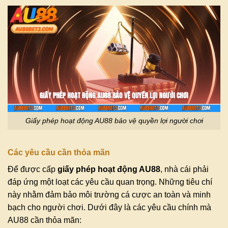
Giấy phép hoạt động AU88 bảo vệ quyền lợi người chơi
Các yêu cầu cần thỏa mãn
Để được cấp
giấy phép hoạt động AU88
, nhà cái phải
đáp ứng một loạt các yêu cầu quan trọng. Những tiêu chí
này nhằm đảm bảo môi trường cá cược an toàn và minh
bạch cho người chơi. Dưới đây là các yêu cầu chính mà
AU88 cần thỏa mãn: