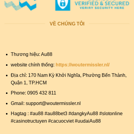
VỀ CHÚNG TÔI
Thương hiệu: Au88
website chính thống:
https://woutermissler.nl/
Địa chỉ:
170 Nam Kỳ Khởi Nghĩa, Phường Bến Thành,
Quận 1, TP.HCM
Phone:
0905 432 811
Gmail:
support@woutermissler.nl
Hagtag : #au88 #au88bet3 #dangkyAu88 #slotonline
#casinotructuyen #cacuocviet #uudaiAu88