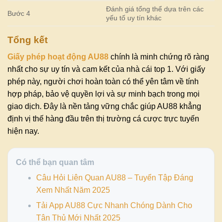
Đánh giá tổng thể dựa trên các
Bước 4
yếu tố uy tín khác
Tổng kết
Giấy phép hoạt động AU88
chính là minh chứng rõ ràng
nhất cho sự uy tín và cam kết của nhà cái top 1. Với giấy
phép này, người chơi hoàn toàn có thể yên tâm về tính
hợp pháp, bảo vệ quyền lợi và sự minh bạch trong mọi
giao dịch. Đây là nền tảng vững chắc giúp AU88 khẳng
định vị thế hàng đầu trên thị trường cá cược trực tuyến
hiện nay.
Có thể bạn quan tâm
Câu Hỏi Liên Quan AU88 – Tuyển Tập Đáng
Xem Nhất Năm 2025
Tải App AU88 Cực Nhanh Chóng Dành Cho
Tân Thủ Mới Nhất 2025