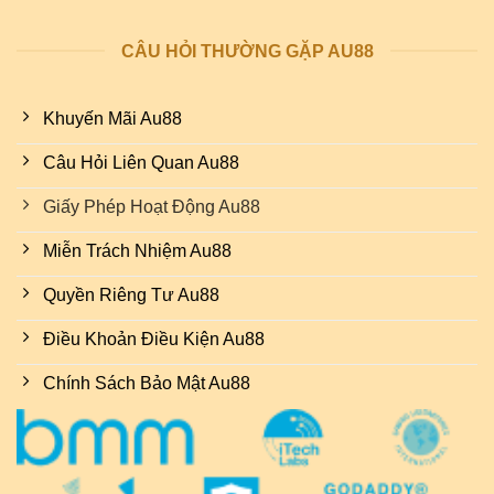
CÂU HỎI THƯỜNG GẶP AU88
Khuyến Mãi Au88
Câu Hỏi Liên Quan Au88
Giấy Phép Hoạt Động Au88
Miễn Trách Nhiệm Au88
Quyền Riêng Tư Au88
Điều Khoản Điều Kiện Au88
Chính Sách Bảo Mật Au88