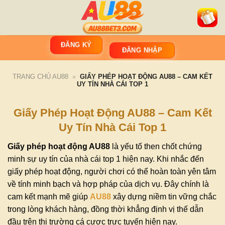
Bỏ
qua
nội
dung
ĐĂNG KÝ
ĐĂNG NHẬP
TRANG CHỦ AU88
»
GIẤY PHÉP HOẠT ĐỘNG AU88 – CAM KẾT
UY TÍN NHÀ CÁI TOP 1
Giấy Phép Hoạt Động AU88 – Cam Kết
Uy Tín Nhà Cái Top 1
Giấy phép hoạt động AU88
là yếu tố then chốt chứng
minh sự uy tín của nhà cái top 1 hiện nay. Khi nhắc đến
giấy phép hoạt động, người chơi có thể hoàn toàn yên tâm
về tính minh bạch và hợp pháp của dịch vụ. Đây chính là
cam kết mạnh mẽ giúp
AU88
xây dựng niềm tin vững chắc
trong lòng khách hàng, đồng thời khẳng định vị thế dẫn
đầu trên thị trường cá cược trực tuyến hiện nay.