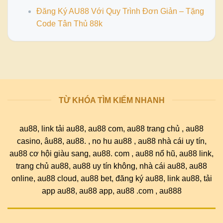
Đăng Ký AU88 Với Quy Trình Đơn Giản – Tặng
Code Tân Thủ 88k
TỪ KHÓA TÌM KIẾM NHANH
au88, link tải au88, au88 com, au88 trang chủ , au88
casino, âu88, au88. , no hu au88 , au88 nhà cái uy tín,
au88 cơ hội giàu sang, au88. com , au88 nổ hũ, au88 link,
trang chủ au88, au88 uy tín không, nhà cái au88, au88
online, au88 cloud, au88 bet, đăng ký au88, link au88, tải
app au88, au88 app, au88 .com , au888