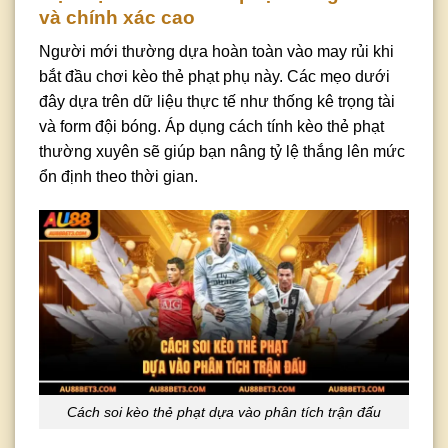
và chính xác cao
Người mới thường dựa hoàn toàn vào may rủi khi
bắt đầu chơi kèo thẻ phạt phụ này. Các mẹo dưới
đây dựa trên dữ liệu thực tế như thống kê trọng tài
và form đội bóng. Áp dụng cách tính kèo thẻ phạt
thường xuyên sẽ giúp bạn nâng tỷ lệ thắng lên mức
ổn định theo thời gian.
Cách soi kèo thẻ phạt dựa vào phân tích trận đấu