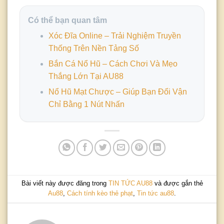
Có thể bạn quan tâm
Xóc Đĩa Online – Trải Nghiệm Truyền
Thống Trên Nền Tảng Số
Bắn Cá Nổ Hũ – Cách Chơi Và Mẹo
Thắng Lớn Tại AU88
Nổ Hũ Mạt Chược – Giúp Bạn Đổi Vận
Chỉ Bằng 1 Nút Nhấn
Bài viết này được đăng trong
TIN TỨC AU88
và được gắn thẻ
Au88
,
Cách tính kèo thẻ phạt
,
Tin tức au88
.