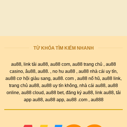
TỪ KHÓA TÌM KIẾM NHANH
au88, link tải au88, au88 com, au88 trang chủ , au88
casino, âu88, au88. , no hu au88 , au88 nhà cái uy tín,
au88 cơ hội giàu sang, au88. com , au88 nổ hũ, au88 link,
trang chủ au88, au88 uy tín không, nhà cái au88, au88
online, au88 cloud, au88 bet, đăng ký au88, link au88, tải
app au88, au88 app, au88 .com , au888