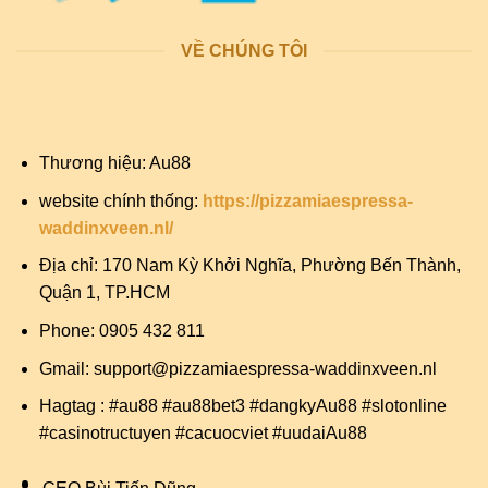
VỀ CHÚNG TÔI
Thương hiệu: Au88
website chính thống:
https://pizzamiaespressa-
waddinxveen.nl/
Địa chỉ:
170 Nam Kỳ Khởi Nghĩa, Phường Bến Thành,
Quận 1, TP.HCM
Phone:
0905 432 811
Gmail:
support@pizzamiaespressa-waddinxveen.nl
Hagtag : #au88 #au88bet3 #dangkyAu88 #slotonline
#casinotructuyen #cacuocviet #uudaiAu88