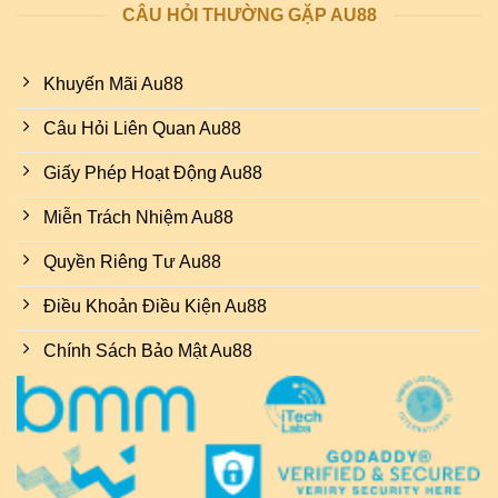
CÂU HỎI THƯỜNG GẶP AU88
Khuyến Mãi Au88
Câu Hỏi Liên Quan Au88
Giấy Phép Hoạt Động Au88
Miễn Trách Nhiệm Au88
Quyền Riêng Tư Au88
Điều Khoản Điều Kiện Au88
Chính Sách Bảo Mật Au88